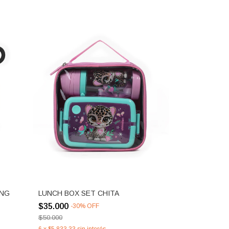
ING
LUNCH BOX SET CHITA
$35.000
-
30
%
OFF
$50.000
6
x
$5.833,33
sin interés