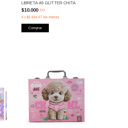
LIBRETA A5 GLITTER CHITA
$10.000
2x1
6
x
$1.666,67
sin interés
Comprar