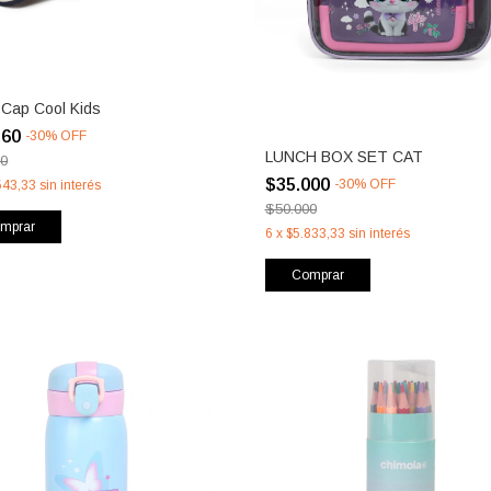
 Cap Cool Kids
260
-
30
%
OFF
LUNCH BOX SET CAT
00
$35.000
-
30
%
OFF
543,33
sin interés
$50.000
mprar
6
x
$5.833,33
sin interés
Comprar