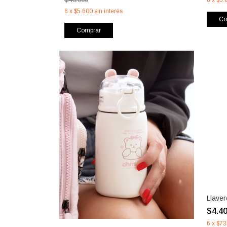
6
x
$5.600
sin interés
Co
Comprar
Llaver
$4.4
6
x
$73