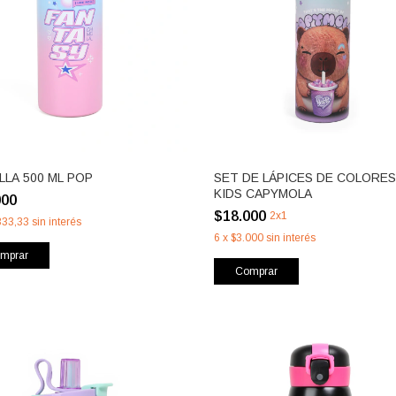
LLA 500 ML POP
SET DE LÁPICES DE COLORES
KIDS CAPYMOLA
000
$18.000
2x1
333,33
sin interés
6
x
$3.000
sin interés
mprar
Comprar