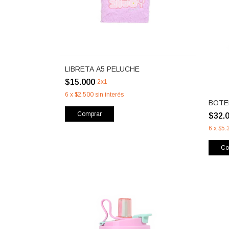
LIBRETA A5 PELUCHE
$15.000
2x1
6
x
$2.500
sin interés
BOTE
Comprar
$32.
6
x
$5.
Co