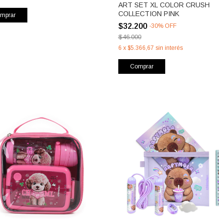
ART SET XL COLOR CRUSH
COLLECTION PINK
mprar
$32.200
-
30
%
OFF
$46.000
6
x
$5.366,67
sin interés
Comprar