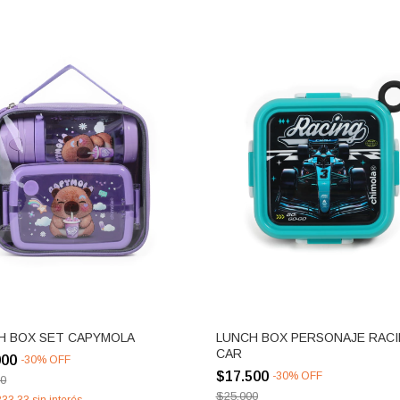
H BOX SET CAPYMOLA
LUNCH BOX PERSONAJE RAC
CAR
000
-
30
%
OFF
$17.500
-
30
%
OFF
00
$25.000
833,33
sin interés