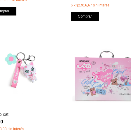
6
x
$2.916,67
sin interés
mprar
Comprar
o cat
00
3,33
sin interés