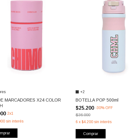
ores
+2
DE MARCADORES X24 COLOR
BOTELLA POP 500ml
H
$25.200
-
30
%
OFF
000
2x1
$36.000
000
sin interés
6
x
$4.200
sin interés
mprar
Comprar