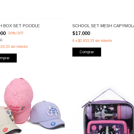
H BOX SET POODLE
SCHOOL SET MESH CAPYMOL
000
$17.000
-
30
%
OFF
00
6
x
$2.833,33
sin interés
833,33
sin interés
Comprar
mprar