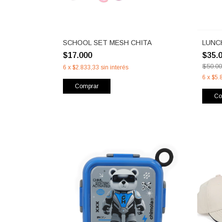
SCHOOL SET MESH CHITA
LUNC
$17.000
$35.
$50.0
6
x
$2.833,33
sin interés
6
x
$5.
Comprar
Co