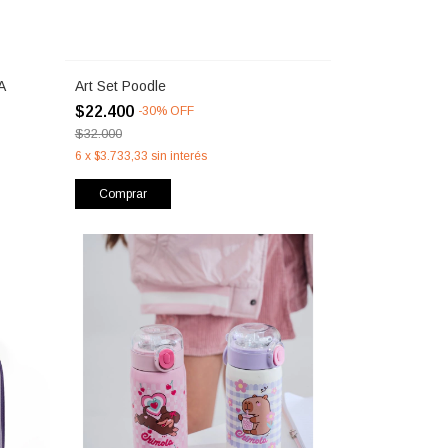
A
Art Set Poodle
$22.400
-
30
%
OFF
$32.000
6
x
$3.733,33
sin interés
Comprar