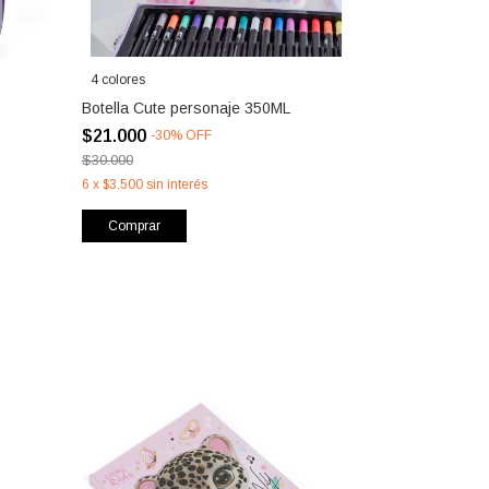
4 colores
Botella Cute personaje 350ML
$21.000
-
30
%
OFF
$30.000
6
x
$3.500
sin interés
Comprar