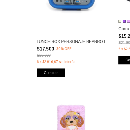
Gorra
$15.
LUNCH BOX PERSONAJE BEARBOT
$21.8
$17.500
-
30
%
OFF
6
x
$2.
$25.000
Co
6
x
$2.916,67
sin interés
Comprar