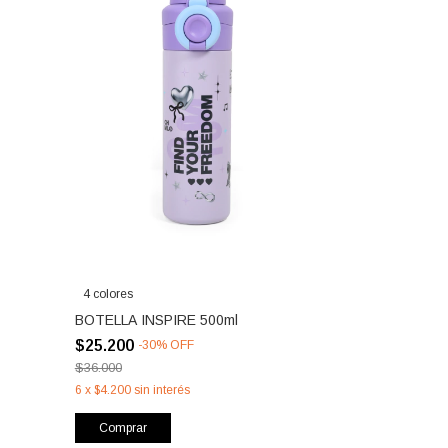
4 colores
BOTELLA INSPIRE 500ml
$25.200
-
30
%
OFF
$36.000
6
x
$4.200
sin interés
Comprar