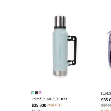
LUNC
Termo CHML 1.3 Litros
$35.
$33.600
-
30
%
OFF
$50.0
$48.000
6
x
$5.