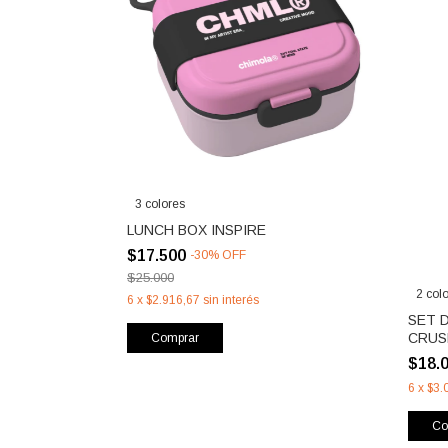
3 colores
LUNCH BOX INSPIRE
$17.500
-
30
%
OFF
$25.000
2 col
6
x
$2.916,67
sin interés
SET 
CRUS
Comprar
$18.
6
x
$3.
Co