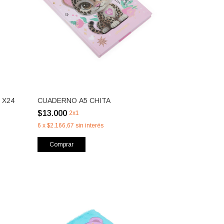
 X24
CUADERNO A5 CHITA
$13.000
2x1
6
x
$2.166,67
sin interés
Comprar