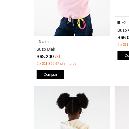
+2
Buzo 
$66.
3 colores
6
x
$11
Buzo Blair
Co
$68.200
2x1
6
x
$11.366,67
sin interés
Comprar