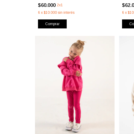
$60.000
$62.
2x1
6
x
$10.000
sin interés
6
x
$10
Comprar
Co