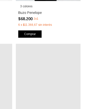
3 colores
Buzo Penelope
$68.200
2x1
6
x
$11.366,67
sin interés
Comprar