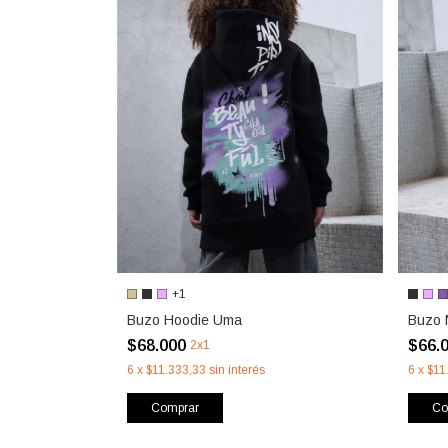
+1
Buzo Hoodie Uma
Buzo 
$68.000
$66.
2x1
6
x
$11.333,33
sin interés
6
x
$11
Comprar
Co