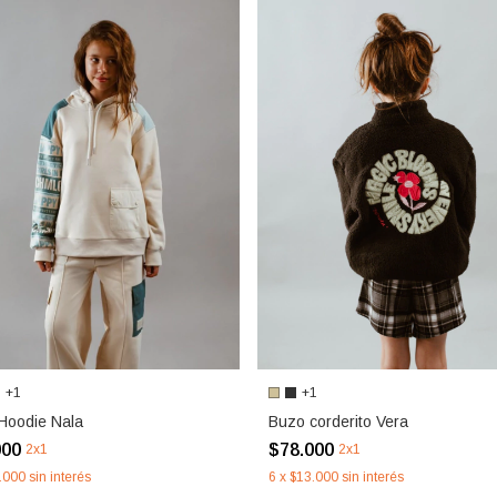
+1
+1
Hoodie Nala
Buzo corderito Vera
000
$78.000
2x1
2x1
.000
sin interés
6
x
$13.000
sin interés