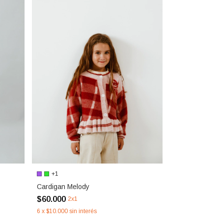
+1
Cardigan Melody
$60.000
2x1
6
x
$10.000
sin interés