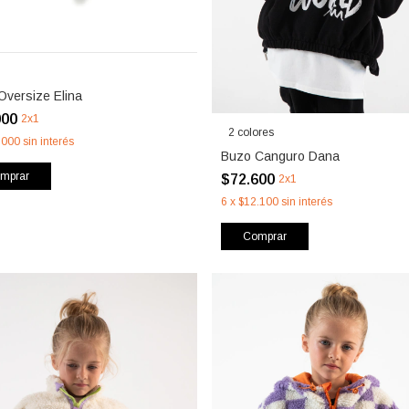
Oversize Elina
000
2x1
2 colores
.000
sin interés
Buzo Canguro Dana
mprar
$72.600
2x1
6
x
$12.100
sin interés
Comprar