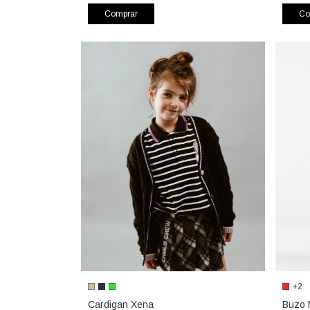
Comprar
Co
+2
Cardigan Xena
Buzo 