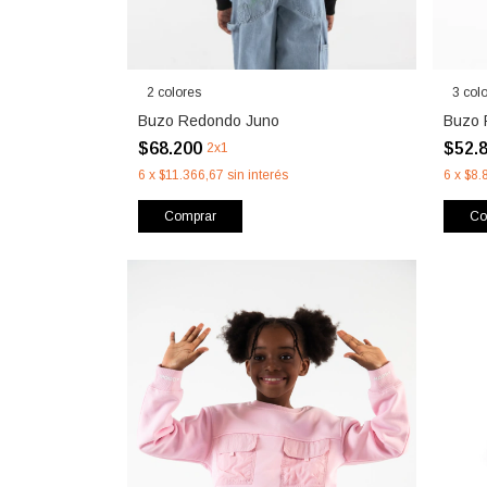
2 colores
3 col
Buzo Redondo Juno
Buzo 
$68.200
$52.
2x1
6
x
$11.366,67
sin interés
6
x
$8.
Comprar
Co