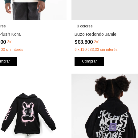
ores
3 colores
Plush Kora
Buzo Redondo Jamie
800
$63.800
2x1
2x1
800
sin interés
6
x
$10.633,33
sin interés
mprar
Comprar