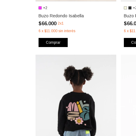
+2
+
Buzo Redondo Isabella
Buzo 
$66.000
$66.
2x1
6
x
$11.000
sin interés
6
x
$11
Comprar
Co