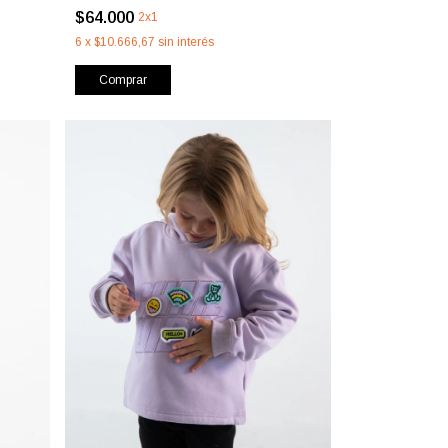
$64.000
2x1
6
x
$10.666,67
sin interés
Comprar