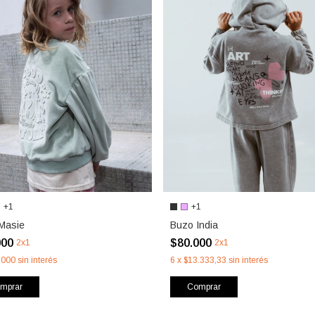
+1
+1
Masie
Buzo India
000
$80.000
2x1
2x1
.000
sin interés
6
x
$13.333,33
sin interés
mprar
Comprar