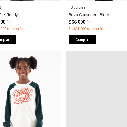
2
3 colores
Piel Teddy
Buzo Camionero Block
000
$66.000
2x1
2x1
.000
sin interés
6
x
$11.000
sin interés
mprar
Comprar