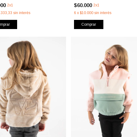
000
$60.000
2x1
2x1
.333,33
sin interés
6
x
$10.000
sin interés
mprar
Comprar