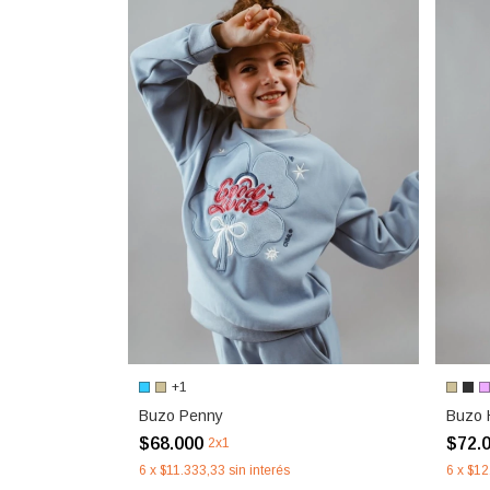
+1
Buzo Penny
Buzo 
$68.000
$72.
2x1
6
x
$11.333,33
sin interés
6
x
$12