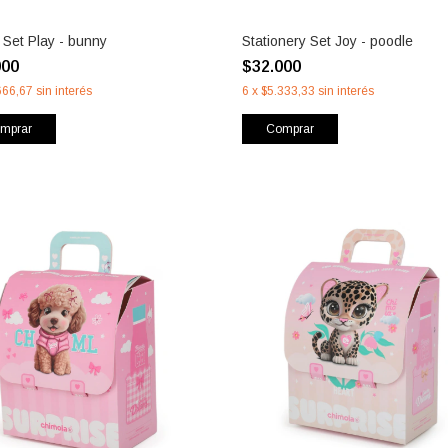
 Set Play - bunny
Stationery Set Joy - poodle
000
$32.000
666,67
sin interés
6
x
$5.333,33
sin interés
mprar
Comprar