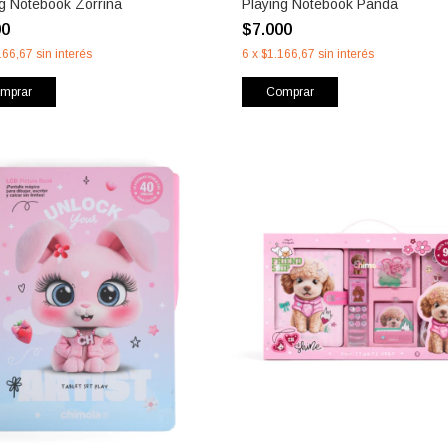
ng Notebook Zorrina
Playing Notebook Panda
00
$7.000
166,67
sin interés
6
x
$1.166,67
sin interés
mprar
Comprar