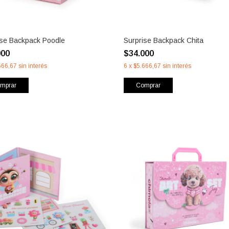
ise Backpack Poodle
Surprise Backpack Chita
000
$34.000
666,67
sin interés
6
x
$5.666,67
sin interés
mprar
Comprar