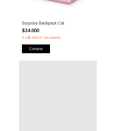
Surprise Backpack Cat
$34.000
6
x
$5.666,67
sin interés
Comprar