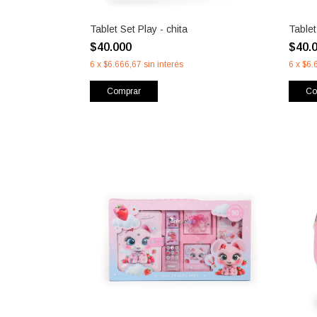
Tablet Set Play - chita
Tablet
$40.000
$40.
6
x
$6.666,67
sin interés
6
x
$6.
Comprar
Co