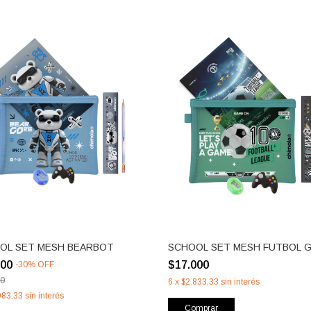
OL SET MESH BEARBOT
SCHOOL SET MESH FUTBOL 
900
$17.000
-
30
%
OFF
00
6
x
$2.833,33
sin interés
983,33
sin interés
Comprar