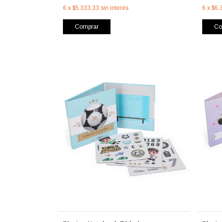
6
x
$5.333,33
sin interés
6
x
$6.
Comprar
Co