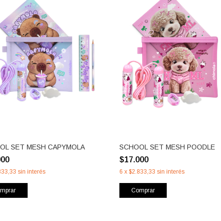
OL SET MESH CAPYMOLA
SCHOOL SET MESH POODLE
000
$17.000
833,33
sin interés
6
x
$2.833,33
sin interés
mprar
Comprar