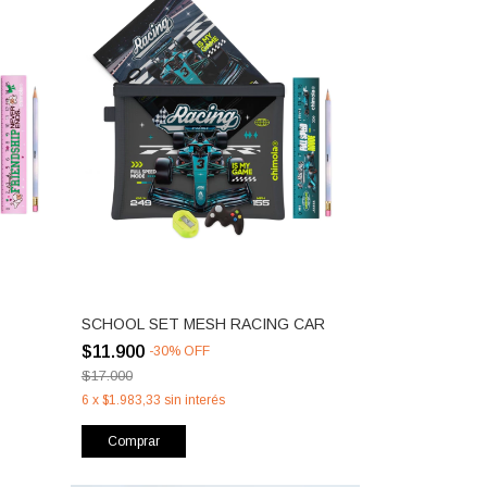
SCHOOL SET MESH RACING CAR
$11.900
-
30
%
OFF
$17.000
6
x
$1.983,33
sin interés
Comprar