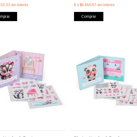
333,33
sin interés
6
x
$6.666,67
sin interés
mprar
Comprar