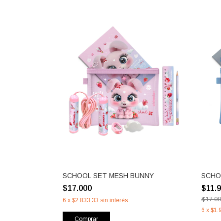
SCHOOL SET MESH BUNNY
SCHO
$17.000
$11.
$17.0
6
x
$2.833,33
sin interés
6
x
$1.
Comprar