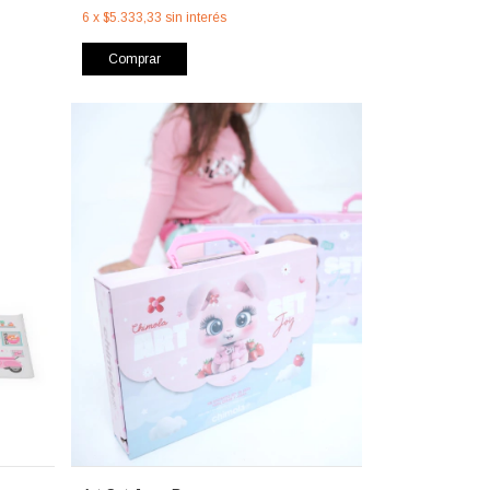
6
x
$5.333,33
sin interés
Comprar