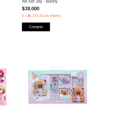
Art Set Joy - Bunny
$38.000
6
x
$6.333,33
sin interés
Comprar