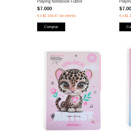
Playing Notebook Fútbol
Playi
$7.000
$7.0
6
x
$1.166,67
sin interés
6
x
$1.
Comprar
Co