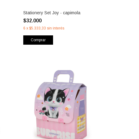
Stationery Set Joy - capimola
$32.000
6
x
$5.333,33
sin interés
Comprar