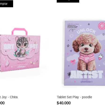
mprar
t Joy - Chita
Tablet Set Play - poodle
000
$40.000