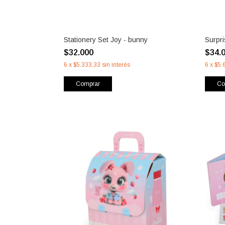
Stationery Set Joy - bunny
Surpr
$32.000
$34.
6
x
$5.333,33
sin interés
6
x
$5.
Comprar
Co