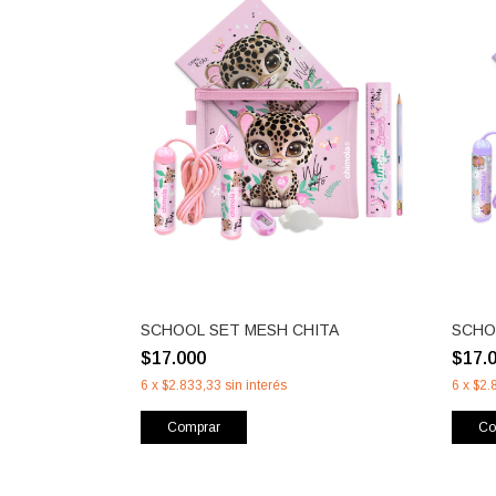
SCHOOL SET MESH CHITA
SCHO
$17.000
$17.
6
x
$2.833,33
sin interés
6
x
$2.
Comprar
Co