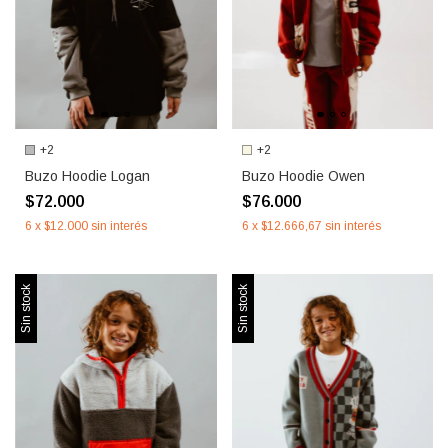
+2
+2
Buzo Hoodie Logan
Buzo Hoodie Owen
$72.000
$76.000
6
x
$12.000
sin interés
6
x
$12.666,67
sin interés
Sin stock
Sin stock