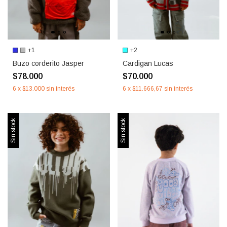
+1
+2
Buzo corderito Jasper
Cardigan Lucas
$78.000
$70.000
6
x
$13.000
sin interés
6
x
$11.666,67
sin interés
Sin stock
Sin stock