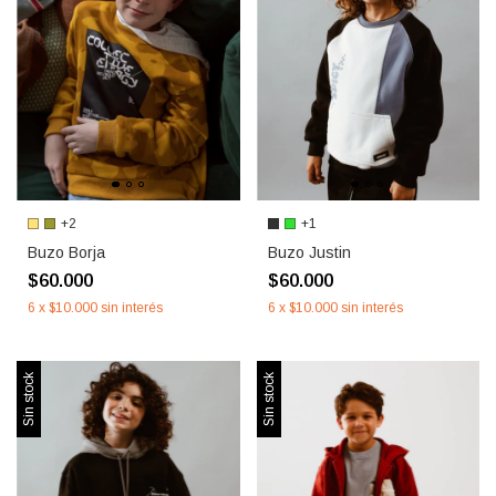
+2
+1
Buzo Borja
Buzo Justin
$60.000
$60.000
6
x
$10.000
sin interés
6
x
$10.000
sin interés
Sin stock
Sin stock