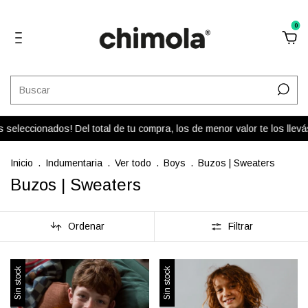
0
eleccionados! Del total de tu compra, los de menor valor te los llev
Inicio
.
Indumentaria
.
Ver todo
.
Boys
.
Buzos | Sweaters
Buzos | Sweaters
Ordenar
Filtrar
Sin stock
Sin stock