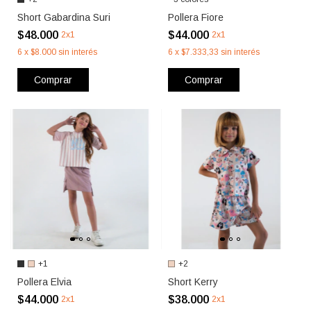
Short Gabardina Suri
Pollera Fiore
$48.000
$44.000
2x1
2x1
6
x
$8.000
sin interés
6
x
$7.333,33
sin interés
Comprar
Comprar
+1
+2
Pollera Elvia
Short Kerry
$44.000
$38.000
2x1
2x1