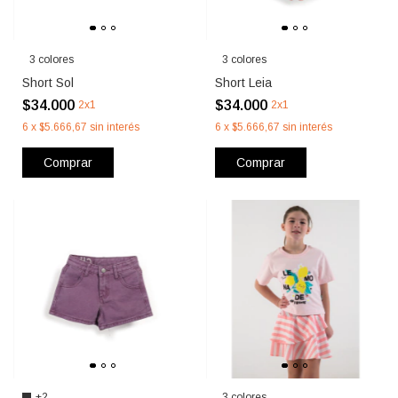
3 colores
3 colores
Short Sol
Short Leia
$34.000
$34.000
2x1
2x1
6
x
$5.666,67
sin interés
6
x
$5.666,67
sin interés
Comprar
Comprar
+2
3 colores