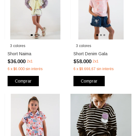
3 colores
3 colores
Short Naima
Short Denim Gala
$36.000
$58.000
2x1
2x1
6
x
$6.000
sin interés
6
x
$9.666,67
sin interés
Comprar
Comprar