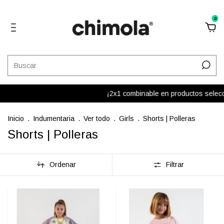
0
¡2x1 combinable en productos seleccio
Inicio
.
Indumentaria
.
Ver todo
.
Girls
.
Shorts | Polleras
Shorts | Polleras
Ordenar
Filtrar