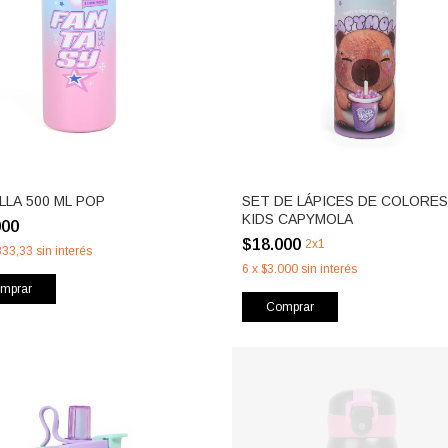
LLA 500 ML POP
SET DE LÁPICES DE COLORES
KIDS CAPYMOLA
000
$18.000
2x1
333,33
sin interés
6
x
$3.000
sin interés
mprar
Comprar