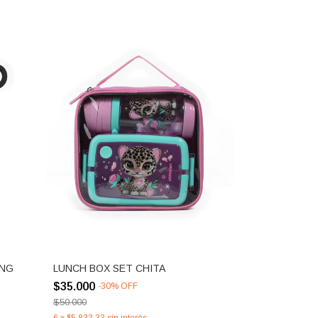
ING
LUNCH BOX SET CHITA
$35.000
-
30
%
OFF
$50.000
6
x
$5.833,33
sin interés