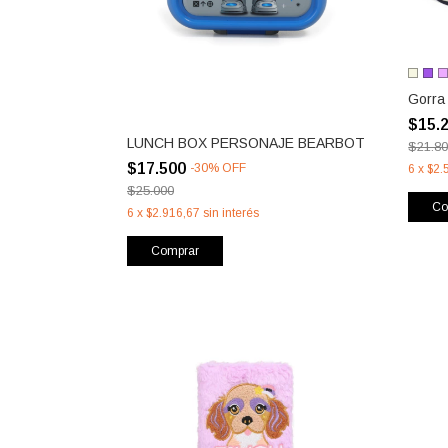
Gorra
$15.
LUNCH BOX PERSONAJE BEARBOT
$21.8
$17.500
-
30
%
OFF
6
x
$2.
$25.000
Co
6
x
$2.916,67
sin interés
Comprar