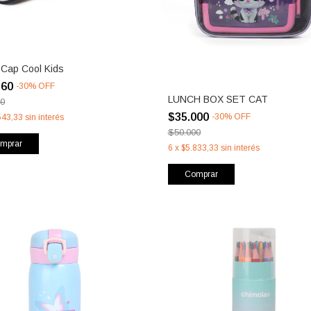
 Cap Cool Kids
260
-
30
%
OFF
LUNCH BOX SET CAT
00
$35.000
-
30
%
OFF
543,33
sin interés
$50.000
mprar
6
x
$5.833,33
sin interés
Comprar