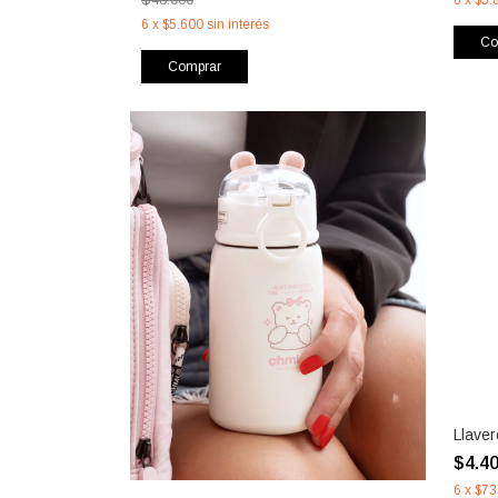
6
x
$5.600
sin interés
Co
Comprar
Llaver
$4.4
6
x
$73