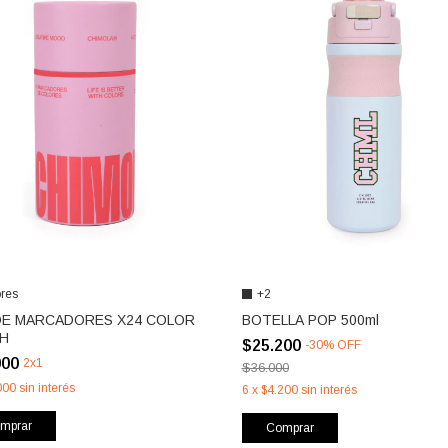
ores
+2
DE MARCADORES X24 COLOR
BOTELLA POP 500ml
H
$25.200
-
30
%
OFF
000
2x1
$36.000
000
sin interés
6
x
$4.200
sin interés
mprar
Comprar