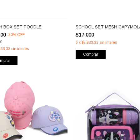
H BOX SET POODLE
SCHOOL SET MESH CAPYMOL
000
$17.000
-
30
%
OFF
00
6
x
$2.833,33
sin interés
833,33
sin interés
Comprar
mprar