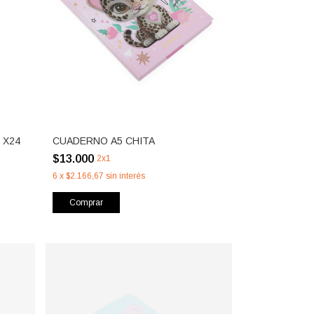
 X24
CUADERNO A5 CHITA
$13.000
2x1
6
x
$2.166,67
sin interés
Comprar