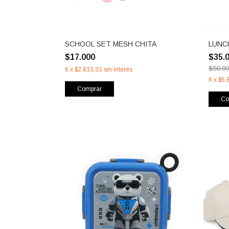
SCHOOL SET MESH CHITA
LUNC
$17.000
$35.
$50.0
6
x
$2.833,33
sin interés
6
x
$5.
Comprar
Co