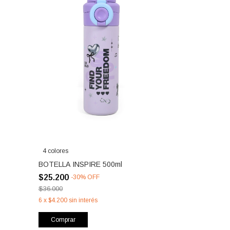
4 colores
BOTELLA INSPIRE 500ml
$25.200
-
30
%
OFF
$36.000
6
x
$4.200
sin interés
Comprar