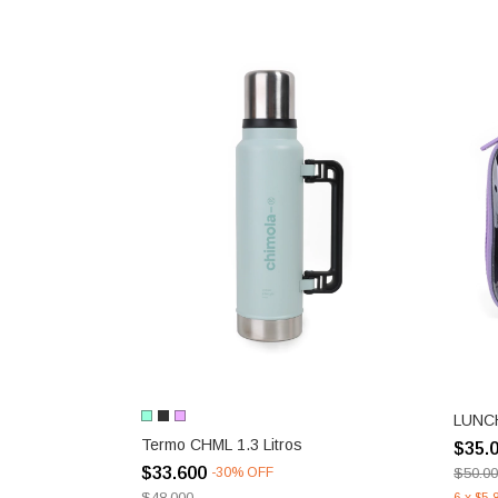
LUNC
Termo CHML 1.3 Litros
$35.
$33.600
-
30
%
OFF
$50.0
$48.000
6
x
$5.