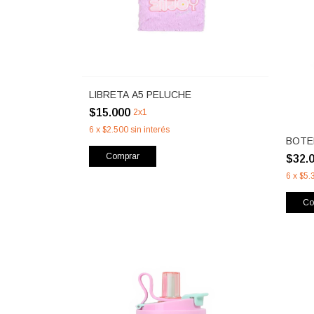
LIBRETA A5 PELUCHE
$15.000
2x1
6
x
$2.500
sin interés
BOTE
Comprar
$32.
6
x
$5.
Co