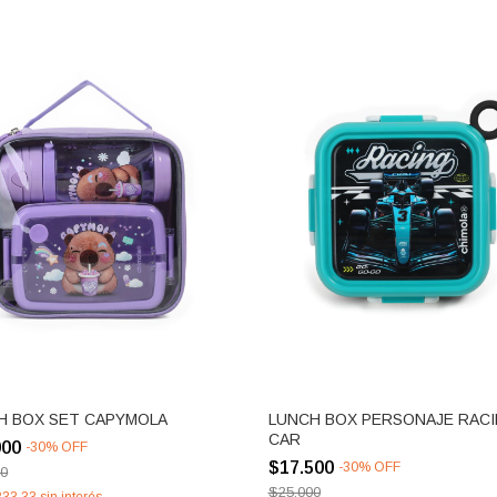
H BOX SET CAPYMOLA
LUNCH BOX PERSONAJE RAC
CAR
000
-
30
%
OFF
$17.500
-
30
%
OFF
00
$25.000
833,33
sin interés