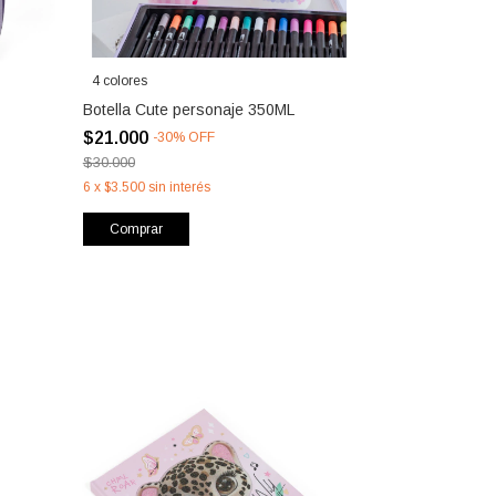
4 colores
Botella Cute personaje 350ML
$21.000
-
30
%
OFF
$30.000
6
x
$3.500
sin interés
Comprar