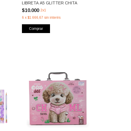
LIBRETA A5 GLITTER CHITA
$10.000
2x1
6
x
$1.666,67
sin interés
Comprar