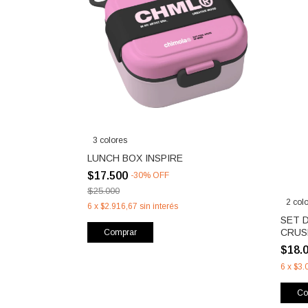
3 colores
LUNCH BOX INSPIRE
$17.500
-
30
%
OFF
$25.000
2 col
6
x
$2.916,67
sin interés
SET 
CRUS
Comprar
$18.
6
x
$3.
Co