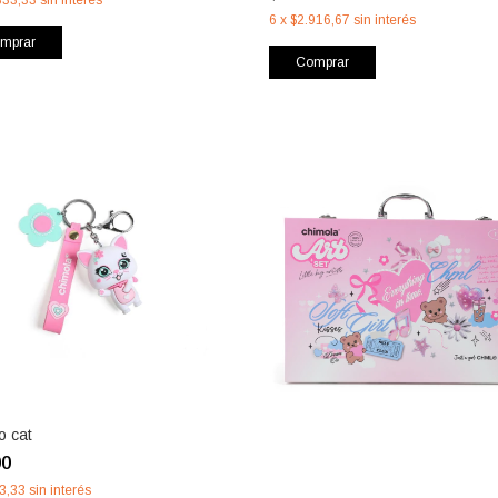
6
x
$2.916,67
sin interés
mprar
Comprar
o cat
00
3,33
sin interés