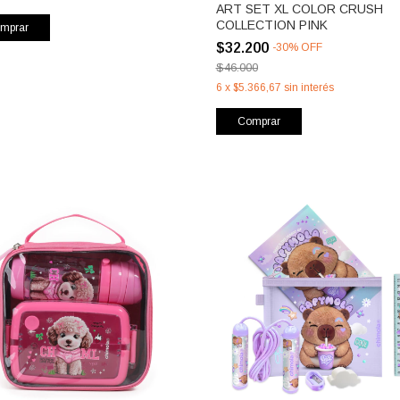
ART SET XL COLOR CRUSH
COLLECTION PINK
mprar
$32.200
-
30
%
OFF
$46.000
6
x
$5.366,67
sin interés
Comprar