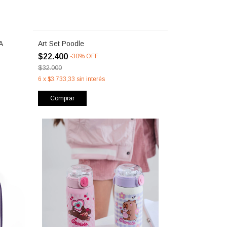
A
Art Set Poodle
$22.400
-
30
%
OFF
$32.000
6
x
$3.733,33
sin interés
Comprar