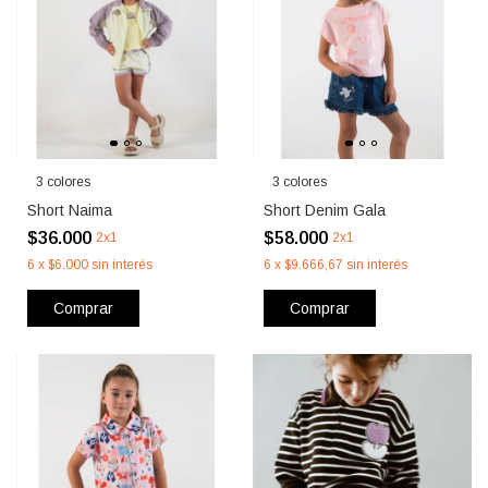
3 colores
3 colores
Short Naima
Short Denim Gala
$36.000
$58.000
2x1
2x1
6
x
$6.000
sin interés
6
x
$9.666,67
sin interés
Comprar
Comprar