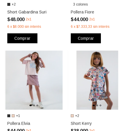
+2
3 colores
Short Gabardina Suri
Pollera Fiore
$48.000
$44.000
2x1
2x1
6
x
$8.000
sin interés
6
x
$7.333,33
sin interés
Comprar
Comprar
+1
+2
Pollera Elvia
Short Kerry
$44.000
$38.000
2x1
2x1