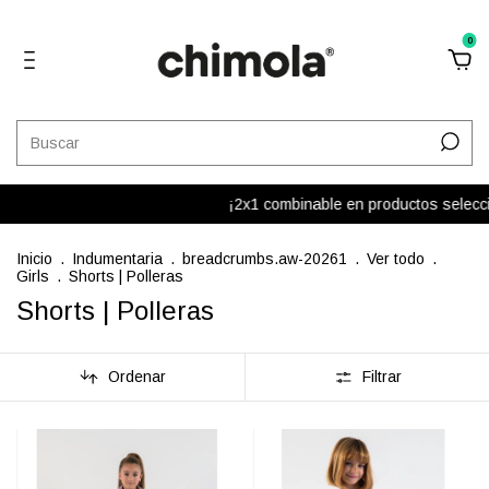
0
¡2x1 combinable en productos seleccion
Inicio
.
Indumentaria
.
breadcrumbs.aw-20261
.
Ver todo
.
Girls
.
Shorts | Polleras
Shorts | Polleras
Ordenar
Filtrar