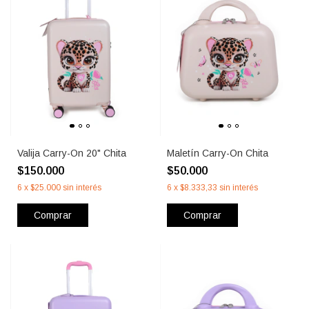
Valija Carry-On 20" Chita
Maletín Carry-On Chita
$150.000
$50.000
6
x
$25.000
sin interés
6
x
$8.333,33
sin interés
Comprar
Comprar