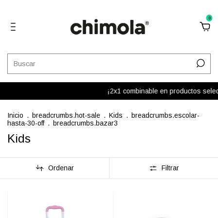
0
¡2x1 combinable en productos selecci
Inicio
.
breadcrumbs.hot-sale
.
Kids
.
breadcrumbs.escolar-
hasta-30-off
.
breadcrumbs.bazar3
Kids
Ordenar
Filtrar