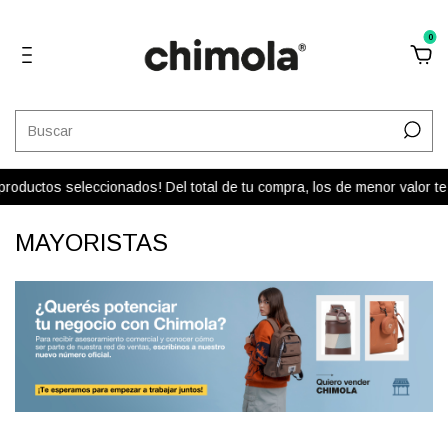
0
roductos seleccionados! Del total de tu compra, los de menor valor t
MAYORISTAS