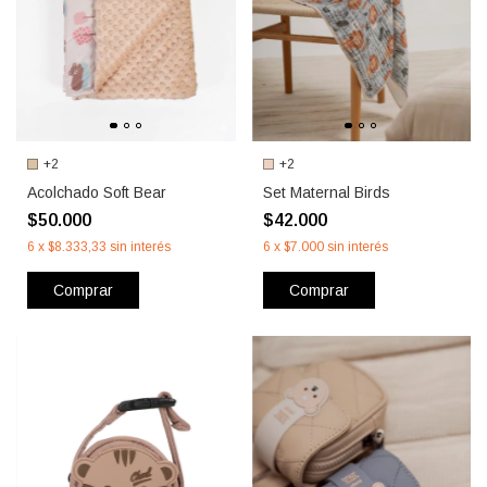
+2
+2
Acolchado Soft Bear
Set Maternal Birds
$50.000
$42.000
6
x
$8.333,33
sin interés
6
x
$7.000
sin interés
Comprar
Comprar