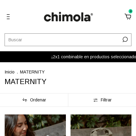
0
¡2x1 combinable en productos seleccionados! Del tot
Inicio
.
MATERNITY
MATERNITY
Ordenar
Filtrar