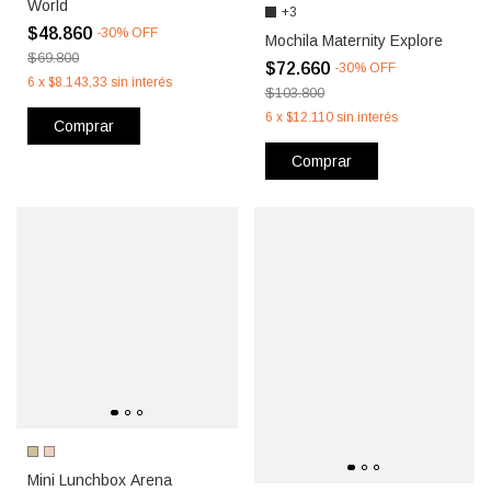
World
+3
$48.860
-
30
%
OFF
Mochila Maternity Explore
$69.800
$72.660
-
30
%
OFF
6
x
$8.143,33
sin interés
$103.800
6
x
$12.110
sin interés
Comprar
Comprar
Mini Lunchbox Arena