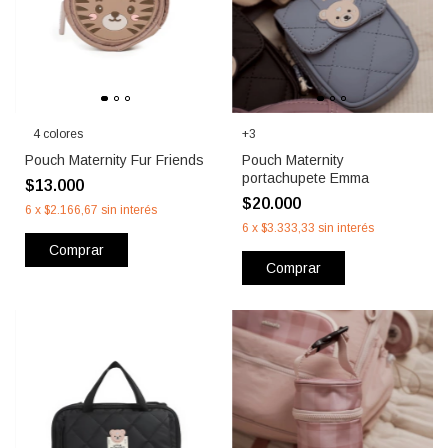
4 colores
+3
Pouch Maternity Fur Friends
Pouch Maternity
portachupete Emma
$13.000
$20.000
6
x
$2.166,67
sin interés
6
x
$3.333,33
sin interés
Comprar
Comprar