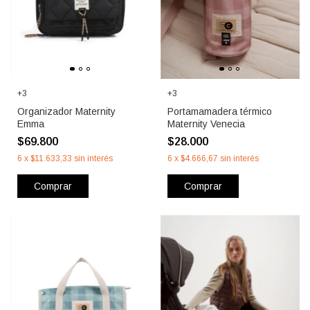
+3
+3
Organizador Maternity
Portamamadera térmico
Emma
Maternity Venecia
$69.800
$28.000
6
x
$11.633,33
sin interés
6
x
$4.666,67
sin interés
Comprar
Comprar