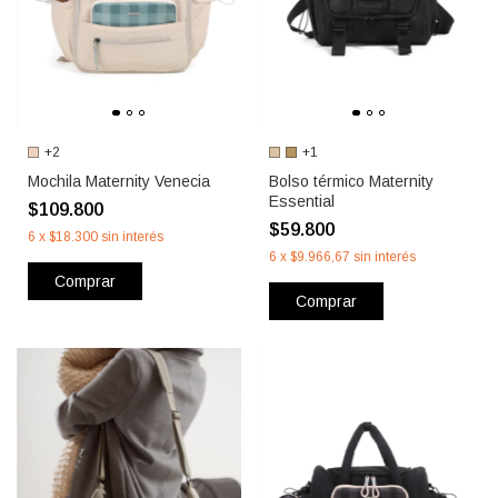
+2
+1
Mochila Maternity Venecia
Bolso térmico Maternity
Essential
$109.800
$59.800
6
x
$18.300
sin interés
6
x
$9.966,67
sin interés
Comprar
Comprar