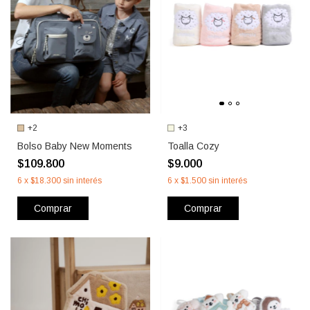
+2
+3
Bolso Baby New Moments
Toalla Cozy
$109.800
$9.000
6
x
$18.300
sin interés
6
x
$1.500
sin interés
Comprar
Comprar