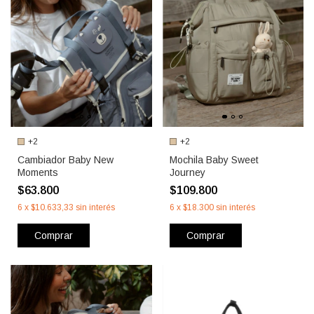
+2
+2
Cambiador Baby New
Mochila Baby Sweet
Moments
Journey
$63.800
$109.800
6
x
$10.633,33
sin interés
6
x
$18.300
sin interés
Comprar
Comprar