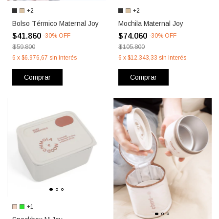
+2
+2
Bolso Térmico Maternal Joy
Mochila Maternal Joy
$41.860
$74.060
-
30
%
OFF
-
30
%
OFF
$59.800
$105.800
6
x
$6.976,67
sin interés
6
x
$12.343,33
sin interés
Comprar
Comprar
+1