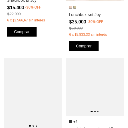
Snackbox M Joy
$15.400
-
30
%
OFF
$22.000
Lunchbox set Joy
6
x
$2.566,67
sin interés
$35.000
-
30
%
OFF
$50.000
Comprar
6
x
$5.833,33
sin interés
Comprar
+2