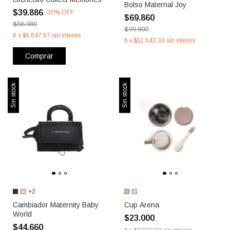
Bolso Maternal Joy
$39.886
-
30
%
OFF
$69.860
$56.980
$99.800
6
x
$6.647,67
sin interés
6
x
$11.643,33
sin interés
Comprar
Sin stock
Sin stock
+2
Cambiador Maternity Baby
Cup Arena
World
$23.000
$44.660