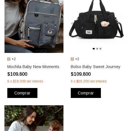
+2
+2
Mochila Baby New Moments
Bolso Baby Sweet Journey
$109.800
$109.800
6
x
$18.300
sin interés
6
x
$18.300
sin interés
Comprar
Comprar