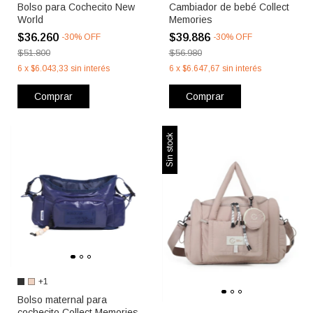
Bolso para Cochecito New
Cambiador de bebé Collect
World
Memories
$36.260
$39.886
-
30
%
OFF
-
30
%
OFF
$51.800
$56.980
6
x
$6.043,33
sin interés
6
x
$6.647,67
sin interés
Comprar
Comprar
Sin stock
+1
Bolso maternal para
cochecito Collect Memories