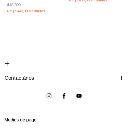
6
x
$3.833,33
sin interés
$63.800
6
x
$7.443,33
sin interés
Contactános
Medios de pago