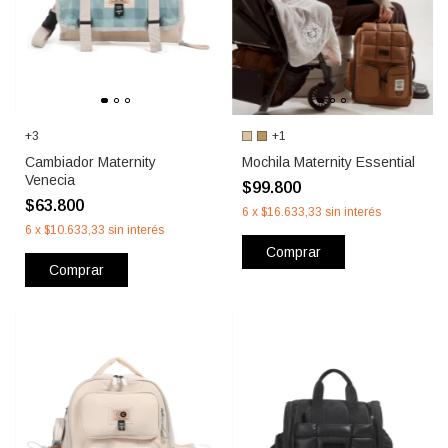
+3
+1
Cambiador Maternity
Mochila Maternity Essential
Venecia
$99.800
$63.800
6
x
$16.633,33
sin interés
6
x
$10.633,33
sin interés
Comprar
Comprar