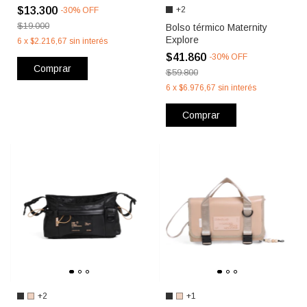
$13.300
+2
-
30
%
OFF
$19.000
Bolso térmico Maternity
Explore
6
x
$2.216,67
sin interés
$41.860
-
30
%
OFF
Comprar
$59.800
6
x
$6.976,67
sin interés
Comprar
+2
+1