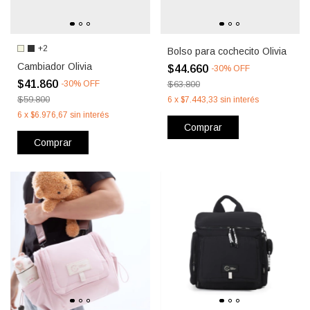
+2
Bolso para cochecito Olivia
Cambiador Olivia
$44.660
-
30
%
OFF
$41.860
-
30
%
OFF
$63.800
$59.800
6
x
$7.443,33
sin interés
6
x
$6.976,67
sin interés
Comprar
Comprar