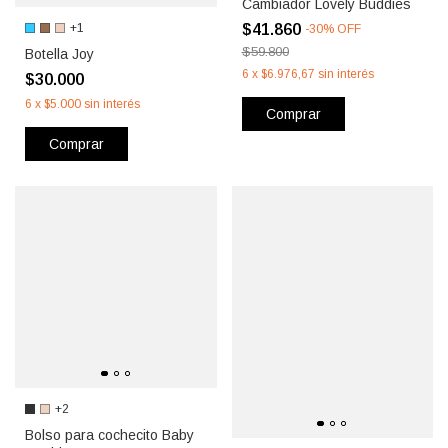
Cambiador Lovely Buddies
$41.860
+1
-
30
%
OFF
$59.800
Botella Joy
6
x
$6.976,67
sin interés
$30.000
6
x
$5.000
sin interés
Comprar
Comprar
+2
Bolso para cochecito Baby