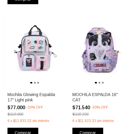
Mochila Glowing Espalda
MOCHILA ESPALDA 16"
17" Light pink
CAT
$77.000
$71.540
-
30
%
OFF
-
30
%
OFF
$110.000
$102.200
6
x
$12.833,33
sin interés
6
x
$11.923,33
sin interés
Comprar
Comprar