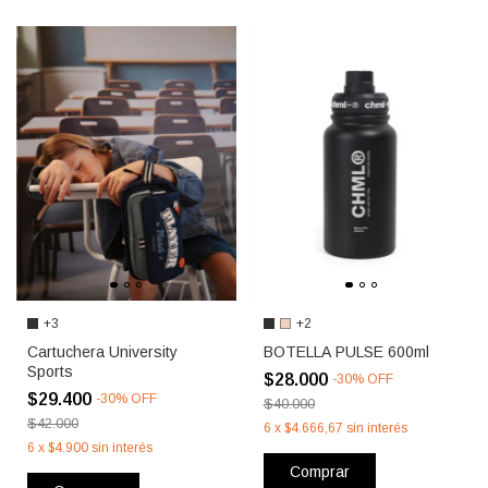
+3
+2
Cartuchera University
BOTELLA PULSE 600ml
Sports
$28.000
-
30
%
OFF
$29.400
-
30
%
OFF
$40.000
$42.000
6
x
$4.666,67
sin interés
6
x
$4.900
sin interés
Comprar