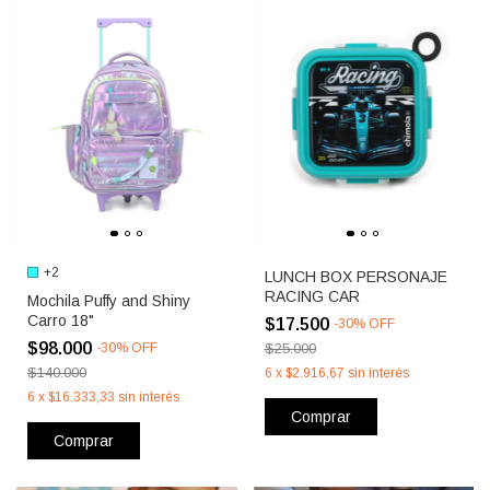
+2
LUNCH BOX PERSONAJE
RACING CAR
Mochila Puffy and Shiny
Carro 18"
$17.500
-
30
%
OFF
$98.000
-
30
%
OFF
$25.000
$140.000
6
x
$2.916,67
sin interés
6
x
$16.333,33
sin interés
Comprar
Comprar