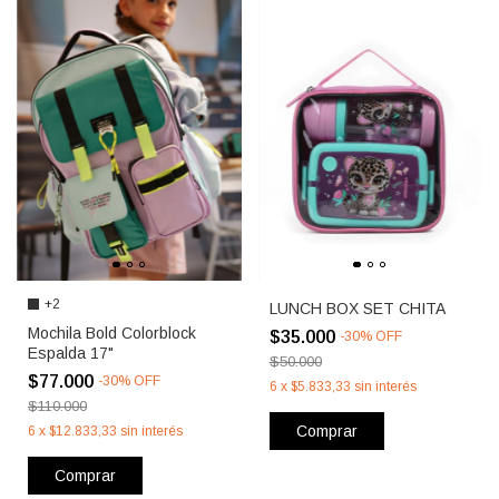
+2
LUNCH BOX SET CHITA
Mochila Bold Colorblock
$35.000
-
30
%
OFF
Espalda 17"
$50.000
$77.000
-
30
%
OFF
6
x
$5.833,33
sin interés
$110.000
Comprar
6
x
$12.833,33
sin interés
Comprar