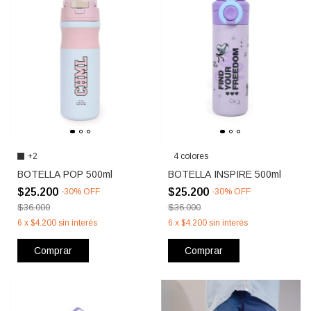
+2
4 colores
BOTELLA POP 500ml
BOTELLA INSPIRE 500ml
$25.200
$25.200
-
30
%
OFF
-
30
%
OFF
$36.000
$36.000
6
x
$4.200
sin interés
6
x
$4.200
sin interés
Comprar
Comprar