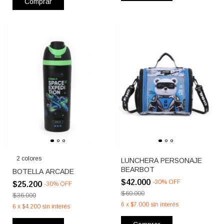
Comprar
2 colores
LUNCHERA PERSONAJE
BEARBOT
BOTELLA ARCADE
$42.000
-
30
%
OFF
$25.200
-
30
%
OFF
$60.000
$36.000
6
x
$7.000
sin interés
6
x
$4.200
sin interés