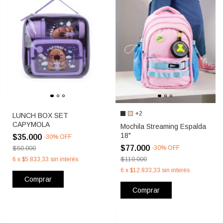
+2
LUNCH BOX SET
CAPYMOLA
Mochila Streaming Espalda
18"
$35.000
-
30
%
OFF
$77.000
$50.000
-
30
%
OFF
$110.000
6
x
$5.833,33
sin interés
6
x
$12.833,33
sin interés
Comprar
Comprar