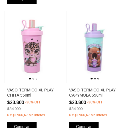
VASO TÉRMICO XL PLAY
VASO TÉRMICO XL PLAY
CHITA 550ml
CAPYMOLA 550ml
$23.800
$23.800
-
30
%
OFF
-
30
%
OFF
$34.000
$34.000
6
x
$3.966,67
sin interés
6
x
$3.966,67
sin interés
Comprar
Comprar