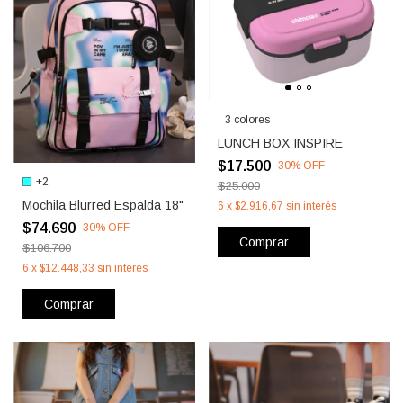
3 colores
LUNCH BOX INSPIRE
$17.500
-
30
%
OFF
+2
$25.000
Mochila Blurred Espalda 18"
6
x
$2.916,67
sin interés
$74.690
-
30
%
OFF
Comprar
$106.700
6
x
$12.448,33
sin interés
Comprar