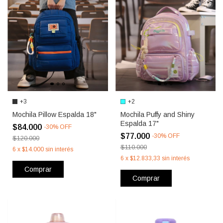
+3
+2
Mochila Pillow Espalda 18"
Mochila Puffy and Shiny
Espalda 17"
$84.000
-
30
%
OFF
$77.000
-
30
%
OFF
$120.000
$110.000
6
x
$14.000
sin interés
6
x
$12.833,33
sin interés
Comprar
Comprar