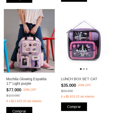
Mochila Glowing Espalda
LUNCH BOX SET CAT
17" Light purple
$35.000
-
30
%
OFF
$77.000
-
30
%
OFF
$50.000
$110.000
6
x
$5.833,33
sin interés
6
x
$12.833,33
sin interés
Comprar
Comprar