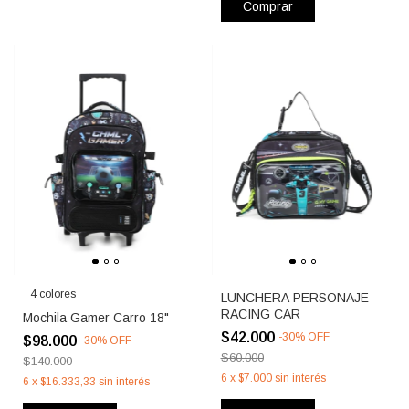
Comprar
4 colores
LUNCHERA PERSONAJE
RACING CAR
Mochila Gamer Carro 18"
$42.000
-
30
%
OFF
$98.000
-
30
%
OFF
$60.000
$140.000
6
x
$7.000
sin interés
6
x
$16.333,33
sin interés