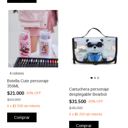
4 colores
Botella Cute personaje
350ML
Cartuchera personaje
$21.000
-
30
%
OFF
desplegable Bearbot
$30.000
$31.500
-
30
%
OFF
6
x
$3.500
sin interés
$45.000
6
x
$5.250
sin interés
Comprar
Comprar