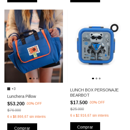
+3
LUNCH BOX PERSONAJE
BEARBOT
Lunchera Pillow
$17.500
-
30
%
OFF
$53.200
-
30
%
OFF
$25.000
$76.000
6
x
$2.916,67
sin interés
6
x
$8.866,67
sin interés
Comprar
Comprar