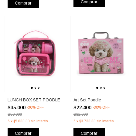
Comprar
Comprar
LUNCH BOX SET POODLE
Art Set Poodle
$35.000
$22.400
-
30
%
OFF
-
30
%
OFF
$50.000
$32.000
6
x
$5.833,33
sin interés
6
x
$3.733,33
sin interés
Comprar
Comprar