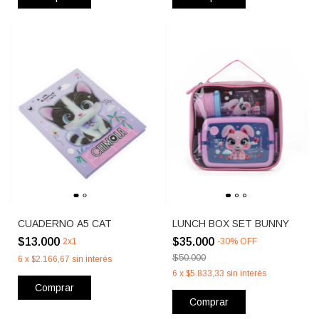
CUADERNO A5 CAT
LUNCH BOX SET BUNNY
$13.000
$35.000
2x1
-
30
%
OFF
$50.000
6
x
$2.166,67
sin interés
6
x
$5.833,33
sin interés
Comprar
Comprar