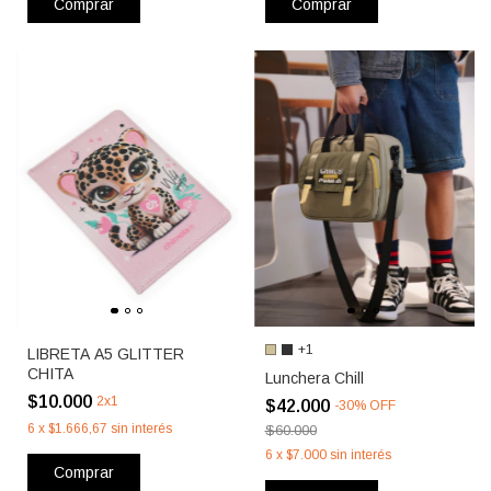
Comprar
Comprar
+1
LIBRETA A5 GLITTER
CHITA
Lunchera Chill
$10.000
2x1
$42.000
-
30
%
OFF
6
x
$1.666,67
sin interés
$60.000
6
x
$7.000
sin interés
Comprar