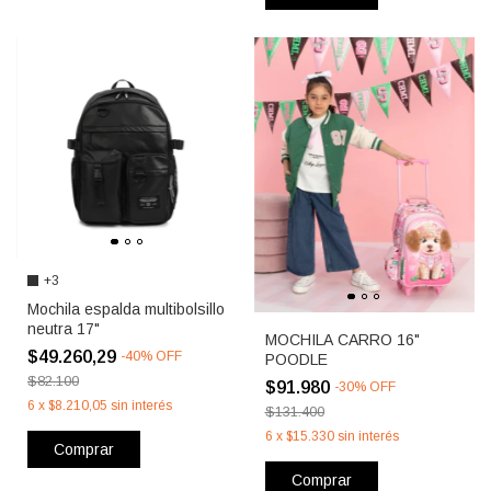
+3
Mochila espalda multibolsillo
neutra 17"
MOCHILA CARRO 16"
$49.260,29
-
40
%
OFF
POODLE
$82.100
$91.980
-
30
%
OFF
6
x
$8.210,05
sin interés
$131.400
6
x
$15.330
sin interés
Comprar
Comprar