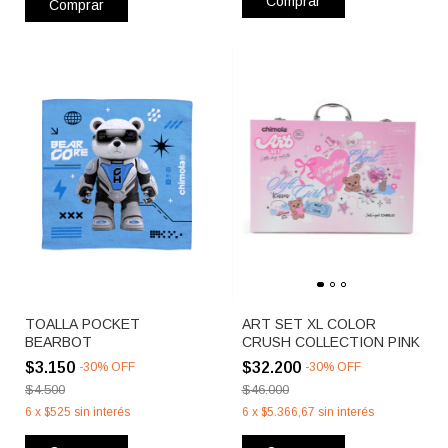
Comprar
Comprar
TOALLA POCKET
ART SET XL COLOR
BEARBOT
CRUSH COLLECTION PINK
$3.150
$32.200
-
30
%
OFF
-
30
%
OFF
$4.500
$46.000
6
x
$525
sin interés
6
x
$5.366,67
sin interés