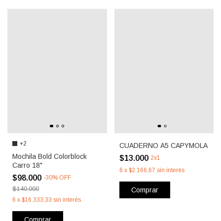
+2
CUADERNO A5 CAPYMOLA
Mochila Bold Colorblock
$13.000
2x1
Carro 18"
6
x
$2.166,67
sin interés
$98.000
-
30
%
OFF
$140.000
Comprar
6
x
$16.333,33
sin interés
Comprar