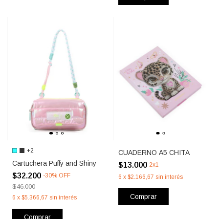
+2
CUADERNO A5 CHITA
Cartuchera Puffy and Shiny
$13.000
2x1
$32.200
-
30
%
OFF
6
x
$2.166,67
sin interés
$46.000
Comprar
6
x
$5.366,67
sin interés
Comprar