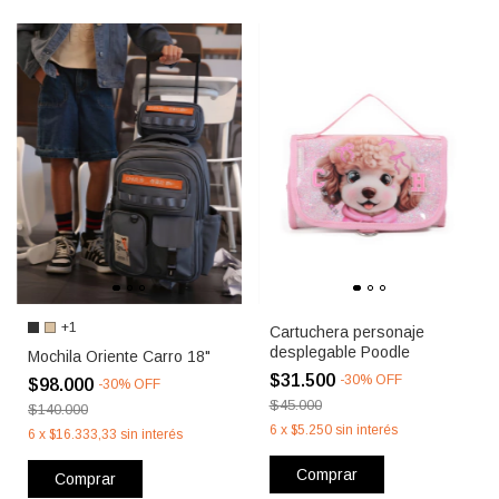
+1
Cartuchera personaje
desplegable Poodle
Mochila Oriente Carro 18"
$31.500
-
30
%
OFF
$98.000
-
30
%
OFF
$45.000
$140.000
6
x
$5.250
sin interés
6
x
$16.333,33
sin interés
Comprar
Comprar