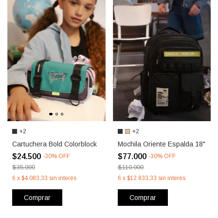
+2
+2
Cartuchera Bold Colorblock
Mochila Oriente Espalda 18"
$24.500
$77.000
-
30
%
OFF
-
30
%
OFF
$35.000
$110.000
6
x
$4.083,33
sin interés
6
x
$12.833,33
sin interés
Comprar
Comprar