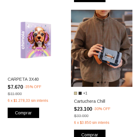
CARPETA 3X40
$7.670
-
35
%
OFF
+1
$11.800
6
x
$1.278,33
sin interés
Cartuchera Chill
$23.100
-
30
%
OFF
Comprar
$33.000
6
x
$3.850
sin interés
Comprar